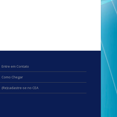
Entre em Contato
Como Chegar
(Re)cadastre-se no CEA