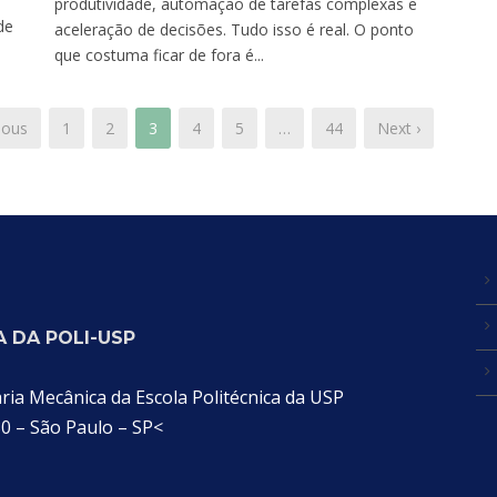
produtividade, automação de tarefas complexas e
de
aceleração de decisões. Tudo isso é real. O ponto
que costuma ficar de fora é...
ious
1
2
3
4
5
…
44
Next ›
 DA POLI-USP
a Mecânica da Escola Politécnica da USP
30 – São Paulo – SP<