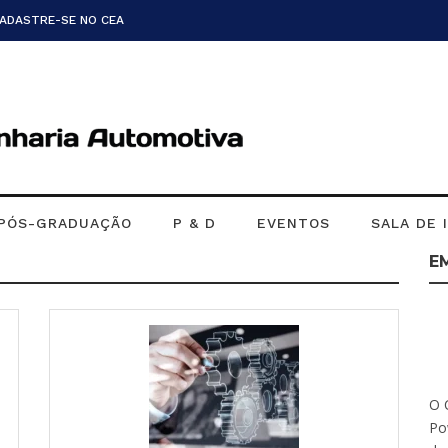
CADASTRE-SE NO CEA
PÓS-GRADUAÇÃO
P & D
EVENTOS
SALA DE 
E
O 
Po