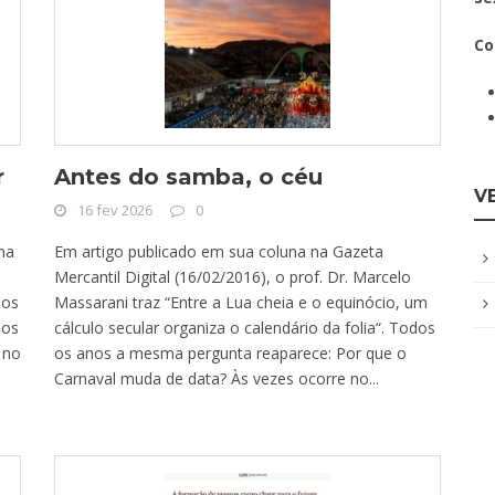
Co
r
Antes do samba, o céu
V
16 fev 2026
0
na
Em artigo publicado em sua coluna na Gazeta
Mercantil Digital (16/02/2016), o prof. Dr. Marcelo
 os
Massarani traz “Entre a Lua cheia e o equinócio, um
mos
cálculo secular organiza o calendário da folia“. Todos
 no
os anos a mesma pergunta reaparece: Por que o
Carnaval muda de data? Às vezes ocorre no...