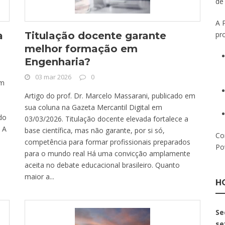
de
A 
pr
a
Titulação docente garante
melhor formação em
Engenharia?
03 mar 2026
0
em
Artigo do prof. Dr. Marcelo Massarani, publicado em
sua coluna na Gazeta Mercantil Digital em
do
03/03/2026. Titulação docente elevada fortalece a
s A
base científica, mas não garante, por si só,
Co
competência para formar profissionais preparados
Po
para o mundo real Há uma convicção amplamente
aceita no debate educacional brasileiro. Quanto
maior a...
H
Se
se