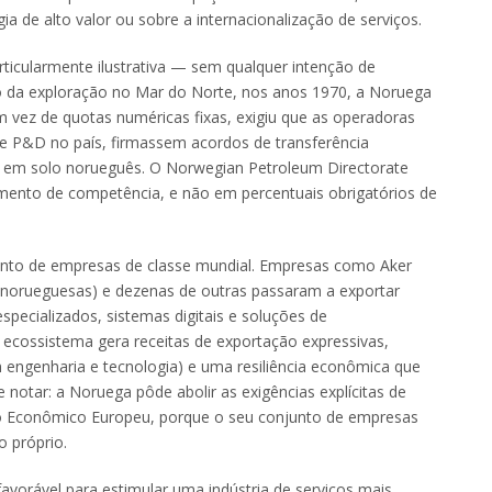
ia de alto valor ou sobre a internacionalização de serviços.
icularmente ilustrativa — sem qualquer intenção de
cio da exploração no Mar do Norte, nos anos 1970, a Noruega
m vez de quotas numéricas fixas, exigiu que as operadoras
 e P&D no país, firmassem acordos de transferência
a em solo norueguês. O Norwegian Petroleum Directorate
ento de competência, e não em percentuais obrigatórios de
junto de empresas de classe mundial. Empresas como Aker
s norueguesas) e dezenas de outras passaram a exportar
pecializados, sistemas digitais e soluções de
ecossistema gera receitas de exportação expressivas,
 engenharia e tecnologia) e uma resiliência econômica que
 notar: a Noruega pôde abolir as exigências explícitas de
ço Econômico Europeu, porque o seu conjunto de empresas
o próprio.
favorável para estimular uma indústria de serviços mais