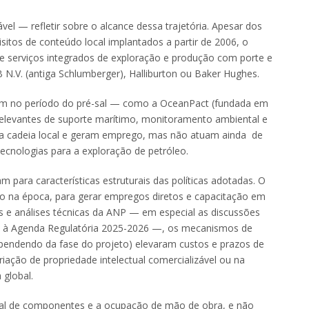
l — refletir sobre o alcance dessa trajetória. Apesar dos
sitos de conteúdo local implantados a partir de 2006, o
de serviços integrados de exploração e produção com porte e
N.V. (antiga Schlumberger), Halliburton ou Baker Hughes.
ram no período do pré-sal — como a OceanPact (fundada em
elevantes de suporte marítimo, monitoramento ambiental e
 a cadeia local e geram emprego, mas não atuam ainda de
ecnologias para a exploração de petróleo.
 para características estruturais das políticas adotadas. O
to na época, para gerar empregos diretos e capacitação em
s e análises técnicas da ANP — em especial as discussões
 e à Agenda Regulatória 2025-2026 —, os mecanismos de
pendendo da fase do projeto) elevaram custos e prazos de
iação de propriedade intelectual comercializável ou na
global.
ocal de componentes e a ocupação de mão de obra, e não