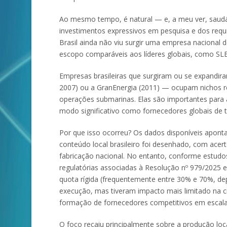
Ao mesmo tempo, é natural — e, a meu ver, saudáve
investimentos expressivos em pesquisa e dos requi
Brasil ainda não viu surgir uma empresa nacional 
escopo comparáveis aos líderes globais, como SLB 
Empresas brasileiras que surgiram ou se expandi
2007) ou a GranEnergia (2011) — ocupam nichos r
operações submarinas. Elas são importantes para
modo significativo como fornecedores globais de t
Por que isso ocorreu? Os dados disponíveis apontam
conteúdo local brasileiro foi desenhado, com acer
fabricação nacional. No entanto, conforme estudo
regulatórias associadas à Resolução nº 979/2025
quota rígida (frequentemente entre 30% e 70%, de
execução, mas tiveram impacto mais limitado na cr
formação de fornecedores competitivos em escala 
O foco recaiu principalmente sobre a produção l