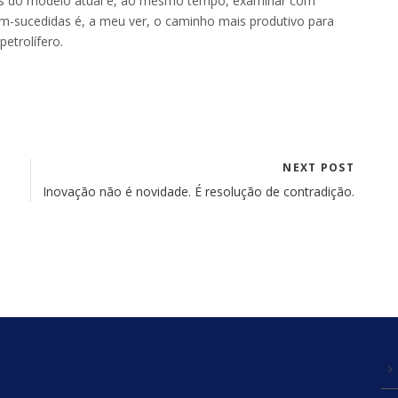
stas do modelo atual e, ao mesmo tempo, examinar com
bem-sucedidas é, a meu ver, o caminho mais produtivo para
petrolífero.
NEXT POST
Inovação não é novidade. É resolução de contradição.