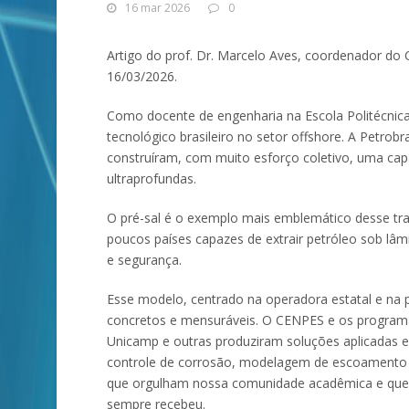
16 mar 2026
0
Artigo do prof. Dr. Marcelo Aves, coordenador do
16/03/2026.
Como docente de engenharia na Escola Politécni
tecnológico brasileiro no setor offshore. A Petrobr
construíram, com muito esforço coletivo, uma ca
ultraprofundas.
O pré-sal é o exemplo mais emblemático desse tra
poucos países capazes de extrair petróleo sob lâm
e segurança.
Esse modelo, centrado na operadora estatal e na p
concretos e mensuráveis. O CENPES e os program
Unicamp e outras produziram soluções aplicadas e
controle de corrosão, modelagem de escoamento mul
que orgulham nossa comunidade acadêmica e que, c
sempre recebeu.