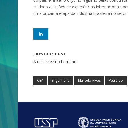
do país. Manter o orgulho legítimo pelas conqui
cuidado as lições de experiências internacionais 
uma próxima etapa da indústria brasileira no setor 
PREVIOUS POST
A escassez do humano
CEA
Engenharia
Marcelo Alves
Petróleo