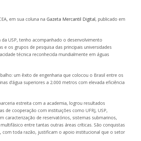
 CEA, em sua coluna na
Gazeta Mercantil Digital
, publicado em
ca da USP, tenho acompanhado o desenvolvimento
as e os grupos de pesquisa das principais universidades
pacidade técnica reconhecida mundialmente em águas
balho: um êxito de engenharia que colocou o Brasil entre os
inas d’água superiores a 2.000 metros com elevada eficiência
arceria estreita com a academia, logrou resultados
as de cooperação com instituições como UFRJ, USP,
m caracterização de reservatórios, sistemas submarinos,
tifásico entre tantas outras áreas críticas. São conquistas
om toda razão, justificam o apoio institucional que o setor