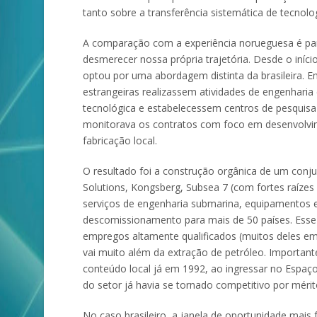
tanto sobre a transferência sistemática de tecnolog
A comparação com a experiência norueguesa é part
desmerecer nossa própria trajetória. Desde o iní
optou por uma abordagem distinta da brasileira. E
estrangeiras realizassem atividades de engenharia
tecnológica e estabelecessem centros de pesquis
monitorava os contratos com foco em desenvolvim
fabricação local.
O resultado foi a construção orgânica de um con
Solutions, Kongsberg, Subsea 7 (com fortes raíze
serviços de engenharia submarina, equipamentos es
descomissionamento para mais de 50 países. Esse 
empregos altamente qualificados (muitos deles em
vai muito além da extração de petróleo. Importante
conteúdo local já em 1992, ao ingressar no Espa
do setor já havia se tornado competitivo por mérit
No caso brasileiro, a janela de oportunidade mais 