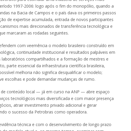
 período 1997-2006: logo após o fim do monopólio, quando a
undas na Bacia de Campos e o país dava os primeiros passos
ão de expertise acumulada, entrada de novos participantes
mecanismos mais direcionados de transferência tecnológica e
 que marcaram as rodadas seguintes.
defendem com veemência o modelo brasileiro construído em
ológica, continuidade institucional e resultados palpáveis em
s laboratórios compartilhados e a formação de mestres e
, parte essencial da infraestrutura científica brasileira,
ossível melhoria não significa desqualificar o modelo;
nvolve escolhas e pode demandar mudanças de rumo.
tos de conteúdo local — já em curso na ANP — abre espaço
viços tecnológicos mais diversificada e com maior presença
cios, atrair investimento privado adicional e gerar
ando o sucesso da Petrobras como operadora.
idência técnica e com o desenvolvimento de longo prazo