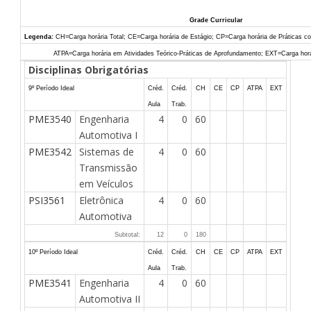
Grade Curricular
Legenda:
CH=Carga horária Total; CE=Carga horária de Estágio; CP=Carga horária de Práticas 
ATPA=Carga horária em Atividades Teórico-Práticas de Aprofundamento; EXT=Carga horária
Disciplinas Obrigatórias
9º Período Ideal
Créd.
Créd.
CH
CE
CP
ATPA
EXT
Aula
Trab.
PME3540
Engenharia
4
0
60
Automotiva I
PME3542
Sistemas de
4
0
60
Transmissão
em Veículos
PSI3561
Eletrônica
4
0
60
Automotiva
Subtotal:
12
0
180
10º Período Ideal
Créd.
Créd.
CH
CE
CP
ATPA
EXT
Aula
Trab.
PME3541
Engenharia
4
0
60
Automotiva II