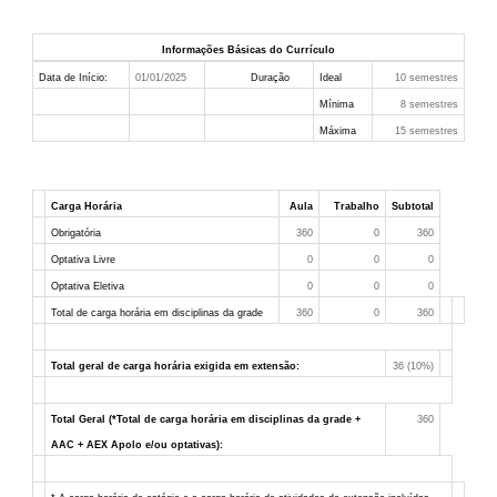
Informações Básicas do Currículo
Data de Início:
01/01/2025
Duração
Ideal
10 semestres
Mínima
8 semestres
Máxima
15 semestres
Carga Horária
Aula
Trabalho
Subtotal
Obrigatória
360
0
360
Optativa Livre
0
0
0
Optativa Eletiva
0
0
0
Total de carga horária em disciplinas da grade
360
0
360
Total geral de carga horária exigida em extensão:
36 (10%)
Total Geral (*Total de carga horária em disciplinas da grade +
360
AAC + AEX Apolo e/ou optativas):