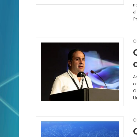
n
a
Pr
A
co
O
Un