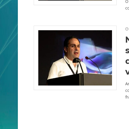
O 
co
A
co
fr