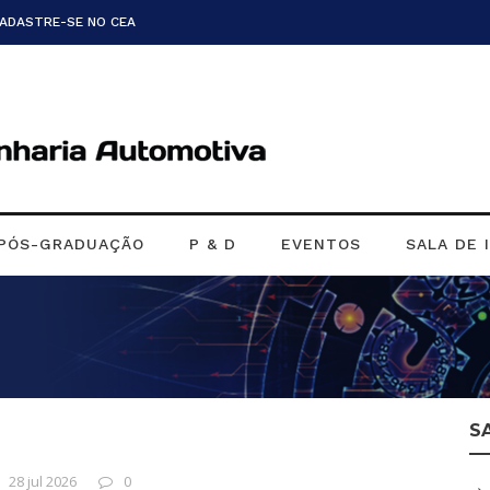
CADASTRE-SE NO CEA
PÓS-GRADUAÇÃO
P & D
EVENTOS
SALA DE 
S
28 jul 2026
0