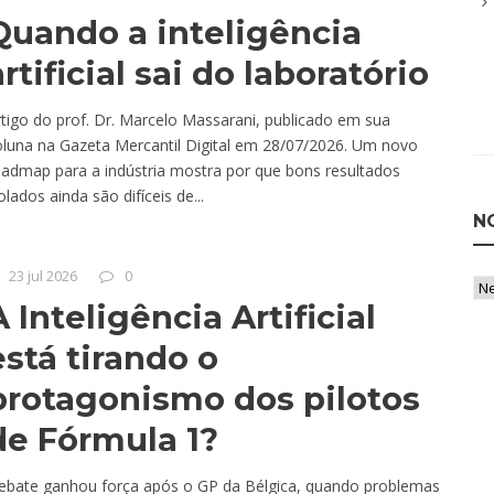
Quando a inteligência
artificial sai do laboratório
tigo do prof. Dr. Marcelo Massarani, publicado em sua
oluna na Gazeta Mercantil Digital em 28/07/2026. Um novo
oadmap para a indústria mostra por que bons resultados
olados ainda são difíceis de...
N
23 jul 2026
0
Not
A Inteligência Artificial
po
Ca
está tirando o
protagonismo dos pilotos
de Fórmula 1?
ebate ganhou força após o GP da Bélgica, quando problemas