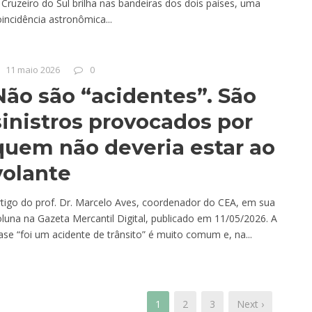
Cruzeiro do Sul brilha nas bandeiras dos dois países, uma
incidência astronômica...
11 maio 2026
0
Não são “acidentes”. São
sinistros provocados por
quem não deveria estar ao
volante
rtigo do prof. Dr. Marcelo Aves, coordenador do CEA, em sua
luna na Gazeta Mercantil Digital, publicado em 11/05/2026. A
ase “foi um acidente de trânsito” é muito comum e, na...
1
2
3
Next ›