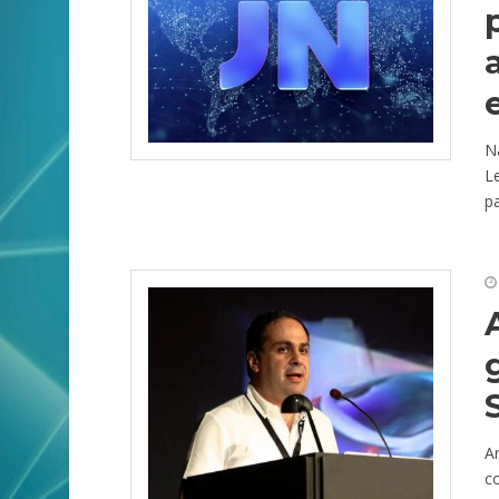
Na
Le
pa
A
co