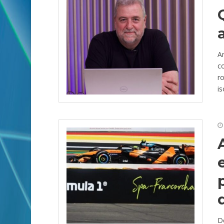
Ar
c
r
is
D