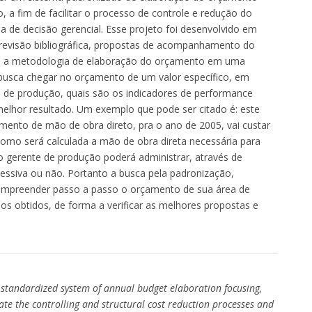
 a fim de facilitar o processo de controle e redução do
da de decisão gerencial. Esse projeto foi desenvolvido em
, revisão bibliográfica, propostas de acompanhamento do
da a metodologia de elaboração do orçamento em uma
busca chegar no orçamento de um valor específico, em
te de produção, quais são os indicadores de performance
elhor resultado. Um exemplo que pode ser citado é: este
ento de mão de obra direto, pra o ano de 2005, vai custar
como será calculada a mão de obra direta necessária para
 gerente de produção poderá administrar, através de
essiva ou não. Portanto a busca pela padronização,
 compreender passo a passo o orçamento de sua área de
dos obtidos, de forma a verificar as melhores propostas e
a standardized system of annual budget elaboration focusing,
itate the controlling and structural cost reduction processes and