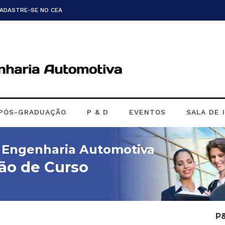
CADASTRE-SE NO CEA
PÓS-GRADUAÇÃO
P & D
EVENTOS
SALA DE 
m Engenharia Automotiva
ão de Curso
P