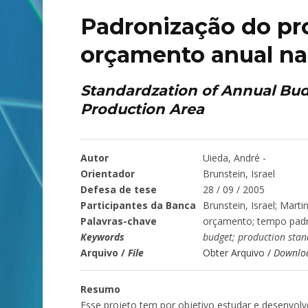
Padronização do pr
orçamento anual na
Standardzation of Annual Bud
Production Area
Autor
Uieda, André -
Orientador
Brunstein, Israel
Defesa de tese
28 / 09 / 2005
Participantes da Banca
Brunstein, Israel; Mart
Palavras-chave
orçamento; tempo padrã
Keywords
budget; production sta
Arquivo /
File
Obter Arquivo /
Downlo
Resumo
Esse projeto tem por objetivo estudar e desenvo