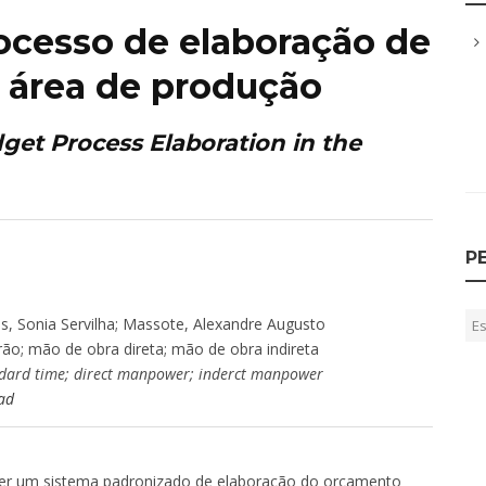
ocesso de elaboração de
 área de produção
get Process Elaboration in the
P
ins, Sonia Servilha; Massote, Alexandre Augusto
o; mão de obra direta; mão de obra indireta
ndard time; direct manpower; inderct manpower
ad
lver um sistema padronizado de elaboração do orçamento