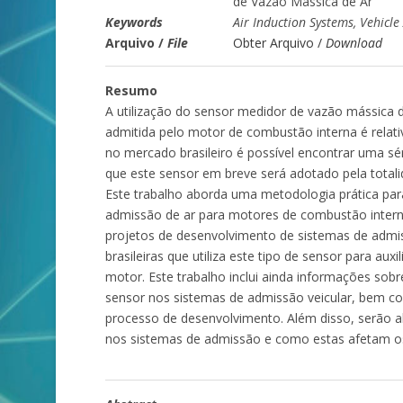
de Vazão Mássica de Ar
Keywords
Air Induction Systems, Vehicle
Arquivo /
File
Obter Arquivo /
Download
Resumo
A utilização do sensor medidor de vazão mássica 
admitida pelo motor de combustão interna é relati
no mercado brasileiro é possível encontrar uma sér
que este sensor em breve será adotado pela totalid
Este trabalho aborda uma metodologia prática par
admissão de ar para motores de combustão interna
projetos de desenvolvimento de sistemas de admis
brasileiras que utiliza este tipo de sensor para au
motor. Este trabalho inclui ainda informações sobre
sensor nos sistemas de admissão veicular, bem c
processo de desenvolvimento. Além disso, serão 
nos sistemas de admissão e como estas afetam os