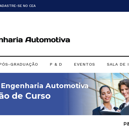
CADASTRE-SE NO CEA
PÓS-GRADUAÇÃO
P & D
EVENTOS
SALA DE 
m Engenharia Automotiva
ão de Curso
P