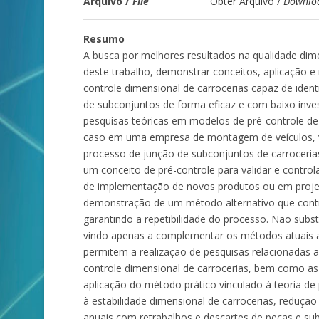
Arquivo /
File
Obter Arquivo /
Downlo
Resumo
A busca por melhores resultados na qualidade dime
deste trabalho, demonstrar conceitos, aplicação e
controle dimensional de carrocerias capaz de iden
de subconjuntos de forma eficaz e com baixo inve
pesquisas teóricas em modelos de pré-controle d
caso em uma empresa de montagem de veículos, vi
processo de junção de subconjuntos de carrocerias. 
um conceito de pré-controle para validar e control
de implementação de novos produtos ou em projeto
demonstração de um método alternativo que contro
garantindo a repetibilidade do processo. Não subs
vindo apenas a complementar os métodos atuais a
permitem a realização de pesquisas relacionadas a
controle dimensional de carrocerias, bem como as
aplicação do método prático vinculado à teoria de
à estabilidade dimensional de carrocerias, reduç
anuais com retrabalhos e descartes de peças e subc