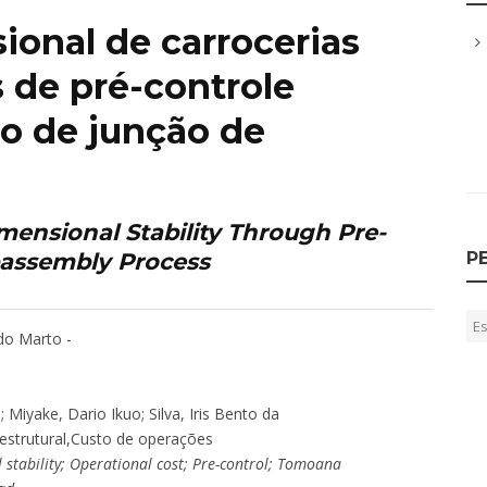
ional de carrocerias
 de pré-controle
so de junção de
ensional Stability Through Pre-
bassembly Process
P
do Marto -
a
; Miyake, Dario Ikuo; Silva, Iris Bento da
 estrutural,Custo de operações
l stability; Operational cost; Pre-control; Tomoana