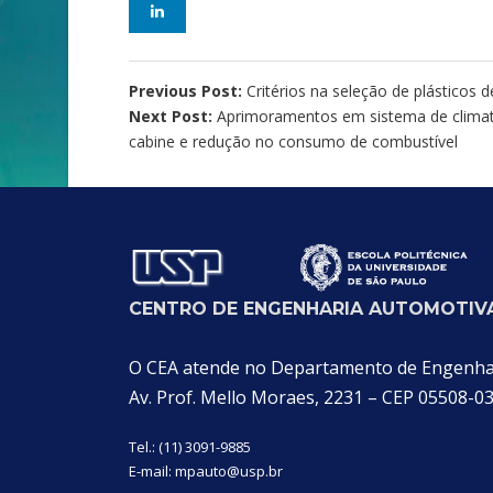
Previous Post:
Critérios na seleção de plásticos 
Next Post:
Aprimoramentos em sistema de climati
cabine e redução no consumo de combustível
CENTRO DE ENGENHARIA AUTOMOTIVA
O CEA atende no Departamento de Engenhari
Av. Prof. Mello Moraes, 2231 – CEP 05508-0
Tel.: (11) 3091-9885
E-mail:
mpauto@usp.br