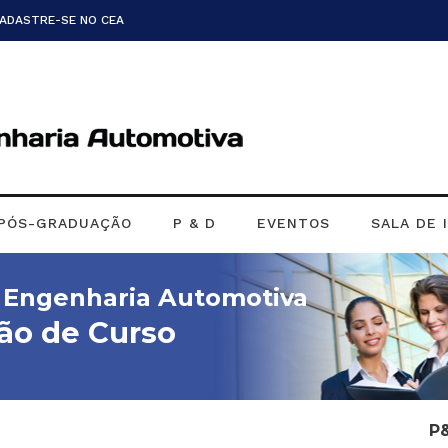
CADASTRE-SE NO CEA
PÓS-GRADUAÇÃO
P & D
EVENTOS
SALA DE 
m Engenharia Automotiva
ão de Curso
P