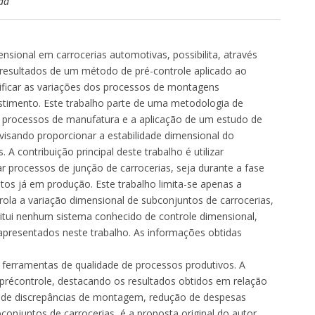
ad
nsional em carrocerias automotivas, possibilita, através
 resultados de um método de pré-controle aplicado ao
tificar as variações dos processos de montagens
stimento. Este trabalho parte de uma metodologia de
e processos de manufatura e a aplicação de um estudo de
sando proporcionar a estabilidade dimensional do
A contribuição principal deste trabalho é utilizar
ar processos de junção de carrocerias, seja durante a fase
s já em produção. Este trabalho limita-se apenas a
la a variação dimensional de subconjuntos de carrocerias,
titui nenhum sistema conhecido de controle dimensional,
presentados neste trabalho. As informações obtidas
 ferramentas de qualidade de processos produtivos. A
 précontrole, destacando os resultados obtidos em relação
ão de discrepâncias de montagem, redução de despesas
onjuntos de carrocerias, é a proposta original do autor.