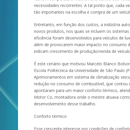
necessidades recorrentes. A tal ponto que, cada 
tão importantes na escolha e compra de um veícu
Entretanto, em função dos custos, a indústria aut
novos produtos, nos quais se incluem os sistemas 
eficiência foram desenvolvidos para veículos de lu
além de provocarem maior impacto no consumo de
indicam crescimento de produção/venda de veícul
É este cenário que motivou Marcelo Blanco Bolso
Escola Politécnica da Universidade de São Paulo (
Aprimoramentos em sistema de climatização veicul
redução no consumo de combustível, que contou co
apontaram para um maior conforto térmico, atend
Motor Co, montadora onde o mestre atuava como
desenvolvimento desse trabalho.
Conforto térmico
Esse crescente interesse por condições de confo