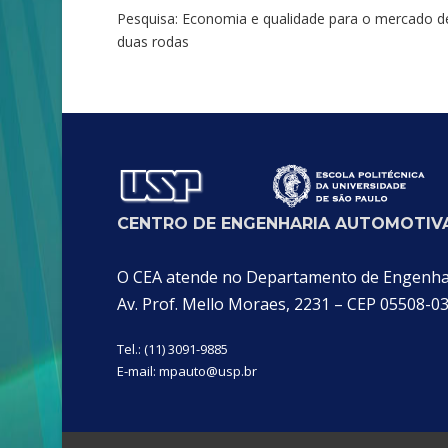
Pesquisa: Economia e qualidade para o mercado d
duas rodas
CENTRO DE ENGENHARIA AUTOMOTIVA
O CEA atende no Departamento de Engenhari
Av. Prof. Mello Moraes, 2231 – CEP 05508-0
Tel.: (11) 3091-9885
E-mail:
mpauto@usp.br