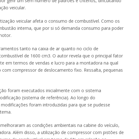
por gerir um sem número de padrões e critérios, dificultando
ção veicular.
atização veicular afeta o consumo de combustível. Como os
ombustão interna, que por si só demanda consumo para poder
motor.
mentos tanto na caixa de ar quanto no ciclo de
ombustível de 1600 cm3. O autor revela que o principal fator
ante em termos de vendas e lucro para a montadora na qual
ção com compressor de deslocamento fixo. Ressalta, pequenas
ção foram executados inicialmente com o sistema
ificação (sistema de referência). Ao longo do
 modificações foram introduzidas para que se pudesse
stema.
elhoraram as condições ambientais na cabine do veículo,
adora. Além disso, a utilização de compressor com pistões de