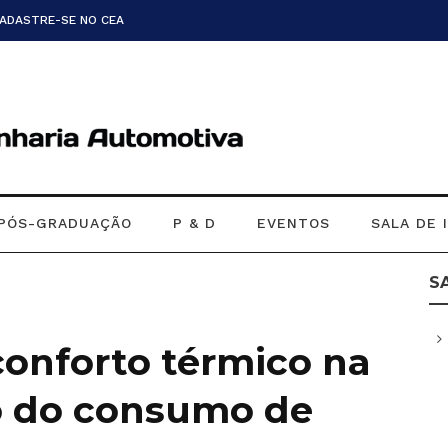
CADASTRE-SE NO CEA
PÓS-GRADUAÇÃO
P & D
EVENTOS
SALA DE 
S
conforto térmico na
o do consumo de