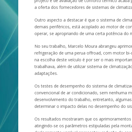
projeto e de avaliação de conforto térmico acaba 
a oferta dos fornecedores de sistemas de climatiza
Outro aspecto a destacar é que o sistema de clim
demais periféricos, está acoplado ao motor de c
operar, se apropriando de uma certa potência do 
No seu trabalho, Marcelo Moura abrangeu aprimora
refrigeração de uma perua offroad, com motor bi-c
na escolha deste veículo é por ser o mais import
trabalhava, além de utilizar sistema de climatiza
adaptações.
Os testes de desempenho do sistema de climatiza
convencional de ar condicionado, sem nenhuma mod
desenvolvimento do trabalho, entretanto, algumas
determinar o impacto delas no desempenho do si
Os resultados mostraram que os aprimoramentos m
atingindo-se os parâmetros estipuladas pela mont