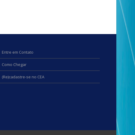
Entre em Contato
Como Chegar
(Re)cadastre-se no CEA