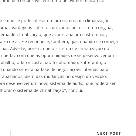
nsumo de combustível em torno de 5% em relação ao
 é que se pode intervir em um sistema de climatização
s vantagens sobre os utilizados pelo sistema original,
ema de climatização, que acarretaria um custo maior,
aixa de ar. Ele reconhece, também, que, quando se começa
lhar. Adverte, porém, que o sistema de climatização no
 o que faz com que as oportunidades de se desenvolver um
abalho, o fator custo não foi abordado. Entretanto, o
o quando se está na fase de negociações internas para
 trabalhados, além das mudanças no design do veículo.
ora desenvolver um novo sistema de áudio, que poderá ser
horar o sistema de climatização”, conclui.
NEXT POST