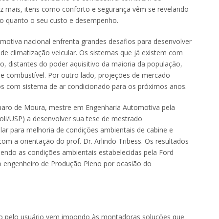
vez mais, itens como conforto e segurança vêm se revelando
lo quanto o seu custo e desempenho.
omotiva nacional enfrenta grandes desafios para desenvolver
de climatização veicular. Os sistemas que já existem com
xo, distantes do poder aquisitivo da maioria da população,
 combustível. Por outro lado, projeções de mercado
os com sistema de ar condicionado para os próximos anos.
naro de Moura, mestre em Engenharia Automotiva pela
Poli/USP) a desenvolver sua tese de mestrado
ar para melhoria de condições ambientais de cabine e
m a orientação do prof. Dr. Arlindo Tribess. Os resultados
endo as condições ambientais estabelecidas pela Ford
 engenheiro de Produção Pleno por ocasião do
rto pelo usuário vem impondo às montadoras soluções que