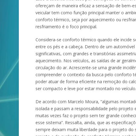
ofereçam de maneira eficaz a sensação de bem-est
veicular tem como função principal manter o ambie
conforto térmico, seja por aquecimento ou resfriam
resfriamento é o foco principal.
Considera-se conforto térmico quando ele incide 
entre os pés e a cabeça. Dentro de um automóvel 
significativas, com grandes e transitórias assimet
aquecimento. Nos veículos, as saídas de ar geral
circulação do ar. Acrescente-se uma grande incidên
compreender o contexto da busca pelo conforto té
poder atuar de forma eficiente na remoção do calo
ser compacto e leve por estar montado no veículo
De acordo com Marcelo Moura, “algumas montador
isolada e passam a responsabilidade pelo projeto
muitas vezes faz o projeto sem ter grande conhec
esse sistema”. Ressalta, ainda, que as especific
sempre deixam muita liberdade para o projeto do si