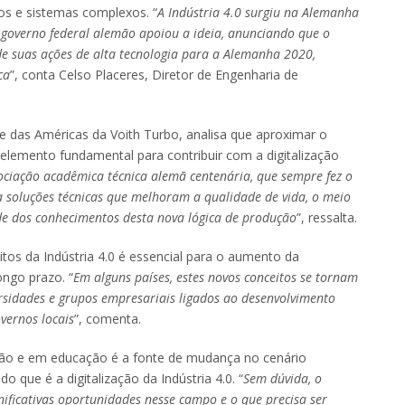
os e sistemas complexos. “
A Indústria 4.0 surgiu na Alemanha
 governo federal alemão apoiou a ideia, anunciando que o
de suas ações de alta tecnologia para a Alemanha 2020,
ca
”, conta Celso Placeres, Diretor de Engenharia de
te das Américas da Voith Turbo, analisa que aproximar o
 elemento fundamental para contribuir com a digitalização
ociação acadêmica técnica alemã centenária, que sempre fez o
a soluções técnicas que melhoram a qualidade de vida, o meio
de dos conhecimentos desta nova lógica de produção
”, ressalta.
itos da Indústria 4.0 é essencial para o aumento da
ongo prazo. “
Em alguns países, estes novos conceitos se tornam
versidades e grupos empresariais ligados ao desenvolvimento
vernos locais
”, comenta.
ção e em educação é a fonte de mudança no cenário
o que é a digitalização da Indústria 4.0. “
Sem dúvida, o
nificativas oportunidades
nesse campo e o que precisa ser