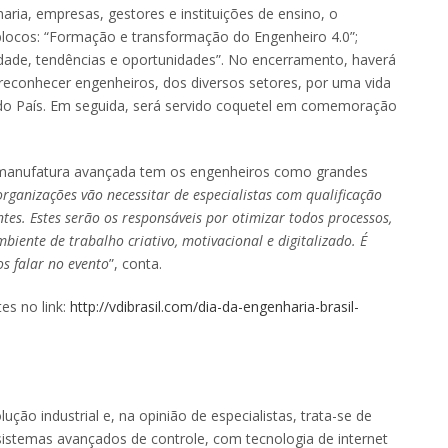
ria, empresas, gestores e instituições de ensino, o
blocos: “Formação e transformação do Engenheiro 4.0”;
lidade, tendências e oportunidades”. No encerramento, haverá
a reconhecer engenheiros, dos diversos setores, por uma vida
 do País. Em seguida, será servido coquetel em comemoração
 a manufatura avançada tem os engenheiros como grandes
organizações vão necessitar de especialistas com qualificação
tes. Estes serão os responsáveis por otimizar todos processos,
iente de trabalho criativo, motivacional e digitalizado. É
s falar no evento
”, conta.
es no link:
http://vdibrasil.com/dia-da-engenharia-brasil-
lução industrial e, na opinião de especialistas, trata-se de
istemas avançados de controle, com tecnologia de internet