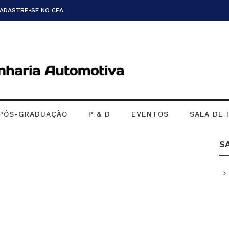
CADASTRE-SE NO CEA
PÓS-GRADUAÇÃO
P & D
EVENTOS
SALA DE 
S