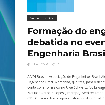
Eventos
Notícias
Formação do eng
debatida no even
Engenharia Bras
17 out 2016
0
A VDI Brasil – Associação de Engenheiros Brasil-
Engenharia Brasil-Alemanha, que traz, para o debat
conta com nomes como Uwe Schwartz (Volkswagen), 
Mauricio Antonio Lopes (Embrapa). Será realizado
(SP). O evento tem o apoio institucional da Poli-US