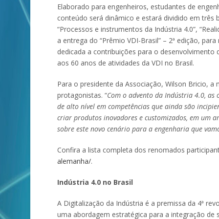
Elaborado para engenheiros, estudantes de engenha
conteúdo será dinâmico e estará dividido em três 
“Processos e instrumentos da Indústria 4.0”, “Rea
a entrega do “Prêmio VDI-Brasil” – 2ª edição, par
dedicada a contribuições para o desenvolvimento
aos 60 anos de atividades da VDI no Brasil.
Para o presidente da Associação, Wilson Bricio,
protagonistas. “
Com o advento da Indústria 4.0,
as 
de alto nível em competências que ainda são incipien
criar produtos inovadores e customizados, em um amb
sobre este novo cenário para a engenharia que vamo
Confira a lista completa dos renomados participant
alemanha/
.
Indústria 4.0 no Brasil
A Digitalização da Indústria é a premissa da 4ª revo
uma abordagem estratégica para a integração de s