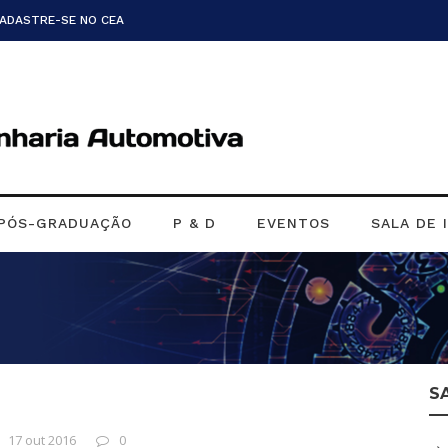
CADASTRE-SE NO CEA
PÓS-GRADUAÇÃO
P & D
EVENTOS
SALA DE 
S
17 out 2016
0