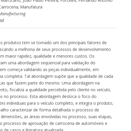
 Marcicano, João Paulo Pereira; Forcelini, Fernando Antônio
Carroceria; Manufatura
 Manufacturing
ad
s produtos tem se tornado um dos principais fatores de
uscando a melhoria de seus processos de desenvolvimento
om maior rapidez, qualidade e menores custos. Os
tilizam uma abordagem seqüencial para validação do
gem começa validando as peças individualmente, em
ria completa. Tal abordagem supõe que a qualidade de cada
peças que fazem parte do mesmo. Uma abordagem na
o, focaliza a qualidade percebida pelo cliente no veículo,
as no processo. Esta abordagem desloca o foco do
 individuais para o veículo completo, e integra o produto,
balho caracterizar de forma detalhada o processo de
s dimensões, as áreas envolvidas no processo, suas etapas,
no processo de aprovação de carroceria de automóveis e
de casos e literatura atualizada.