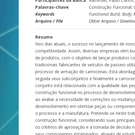
Participantes da Banca
Kaminski, Paulo Carlos;
Palavras-chave
Construção Funcional; 
Keywords
Functional Build; Body;
Arquivo /
File
Obter Arquivo /
Downlo
Resumo
Nos dias atuais, o sucesso no lançamento de novo
competitividade. Assim, diversas empresas vêm b
de produtos, com o objetivo de lançar produtos c
tradicionais fabricantes de veículos de passeio u
processo de armação de carrocerias. Esta aborda
seguida seus subconjuntos e finalmente a carroce
conjunto está relacionada com a qualidade das 
construção funcional no processo de desenvolviment
ao avaliar a necessidade de correções ou mudanç
desenvolvimento em otimizar peças ou componentes
o processo e a manufatura. Pretende-se neste tra
construção funcional, considerando suas principai
os critérios de aprovação e a tomada de decisão 
seus componentes estampados, através de estudos 