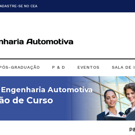
CADASTRE-SE NO CEA
PÓS-GRADUAÇÃO
P & D
EVENTOS
SALA DE 
m Engenharia Automotiva
ão de Curso
P