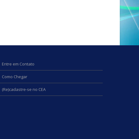
Entre em Contato
Como Chegar
(Re)cadastre-se no CEA