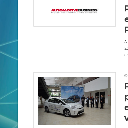
A
20
en