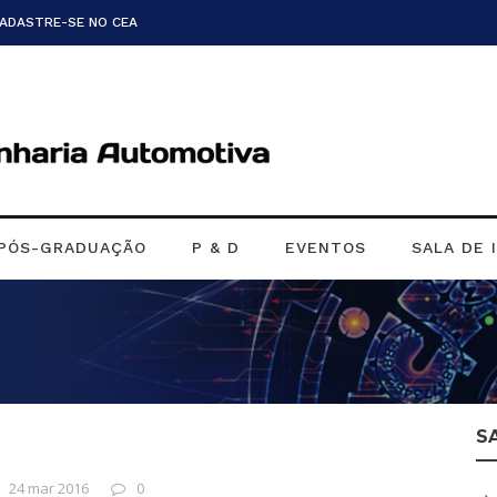
CADASTRE-SE NO CEA
PÓS-GRADUAÇÃO
P & D
EVENTOS
SALA DE 
S
24 mar 2016
0