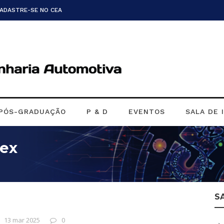
CADASTRE-SE NO CEA
PÓS-GRADUAÇÃO
P & D
EVENTOS
SALA DE 
lex
S
13 mar 2025
0