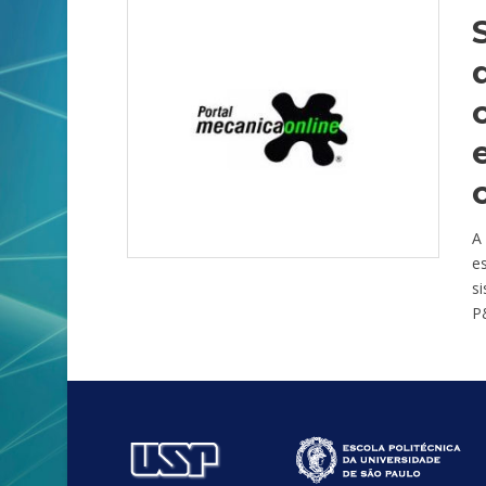
A
e
si
P