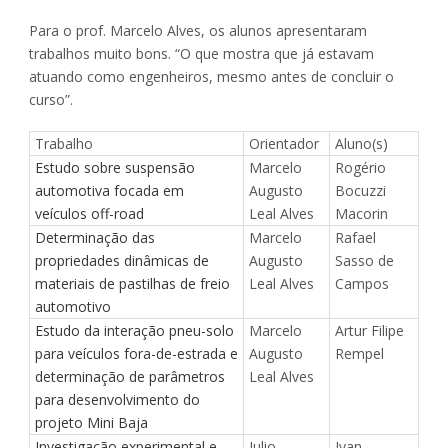
Para o prof. Marcelo Alves, os alunos apresentaram
trabalhos muito bons. “O que mostra que já estavam
atuando como engenheiros, mesmo antes de concluir o
curso”.
Trabalho
Orientador
Aluno(s)
Estudo sobre suspensão
Marcelo
Rogério
automotiva focada em
Augusto
Bocuzzi
veículos off-road
Leal Alves
Macorin
Determinação das
Marcelo
Rafael
propriedades dinâmicas de
Augusto
Sasso de
materiais de pastilhas de freio
Leal Alves
Campos
automotivo
Estudo da interação pneu-solo
Marcelo
Artur Filipe
para veículos fora-de-estrada e
Augusto
Rempel
determinação de parâmetros
Leal Alves
para desenvolvimento do
projeto Mini Baja
Investigação experimental e
Julio
Ivan