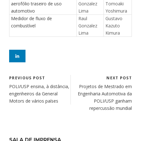
aerofólio traseiro de uso
Gonzalez
Tomoaki
automotivo
Lima
Yoshimura
Medidor de fluxo de
Raul
Gustavo
combustível
Gonzalez
Kazuto
Lima
Kimura
PREVIOUS POST
NEXT POST
POLI/USP ensina, à distância,
Projetos de Mestrado em
engenheiros da General
Engenharia Automotiva da
Motors de vários países
POLI/USP ganham
repercussão mundial
SALA DE IMPRENSA