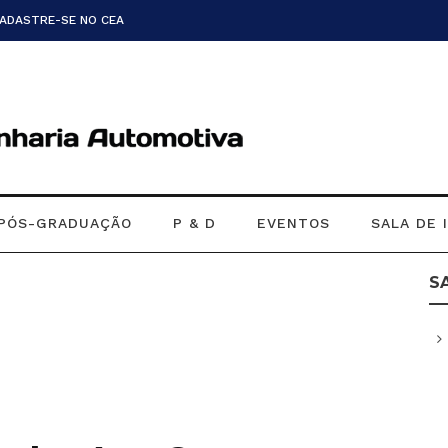
CADASTRE-SE NO CEA
PÓS-GRADUAÇÃO
P & D
EVENTOS
SALA DE 
S