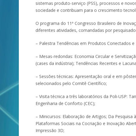
sistemas produto-serviço (PSS), processos e novo
sociedade e contribuam para o crescimento tecnol
O programa do 11ª Congresso Brasileiro de Inova
diferentes atividades, comandadas por pesquisadore
– Palestra Tendências em Produtos Conectados e 
– Mesas-redondas: Economia Circular e Servitiz
(cases da indústria); Tendências Recentes e Lacu
– Sessões técnicas: Apresentação oral e em pôster d
selecionados pelo Comitê Científico;
– Visita técnica a três laboratórios da Poli-USP: 
Engenharia de Conforto (CEC);
– Minicursos: Elaboração de Artigos; Da Pesquisa
Plataformas Sociais na Cocriação e Inovação Abert
Impressão 3D;