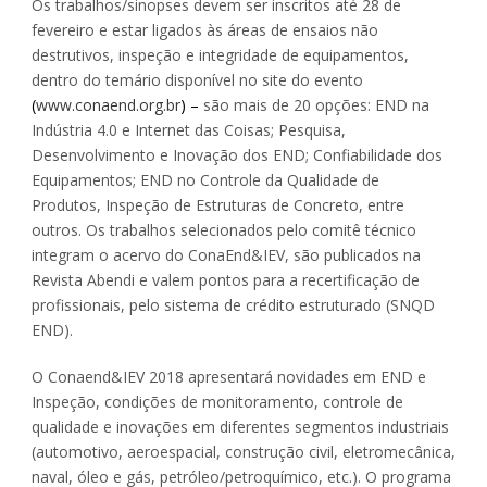
Os trabalhos/sinopses devem ser inscritos até 28 de
fevereiro e estar ligados às áreas de ensaios não
destrutivos, inspeção e integridade de equipamentos,
dentro do temário disponível no site do evento
(
www.conaend.org.br
) –
são mais de 20 opções: END na
Indústria 4.0 e Internet das Coisas; Pesquisa,
Desenvolvimento e Inovação dos END; Confiabilidade dos
Equipamentos; END no Controle da Qualidade de
Produtos, Inspeção de Estruturas de Concreto, entre
outros. Os trabalhos selecionados pelo comitê técnico
integram o acervo do ConaEnd&IEV, são publicados na
Revista Abendi e valem pontos para a recertificação de
profissionais, pelo sistema de crédito estruturado (SNQD
END).
O Conaend&IEV 2018 apresentará novidades em END e
Inspeção, condições de monitoramento, controle de
qualidade e inovações em diferentes segmentos industriais
(automotivo, aeroespacial, construção civil, eletromecânica,
naval, óleo e gás, petróleo/petroquímico, etc.). O programa