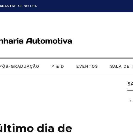
CADASTRE-SE NO CEA
PÓS-GRADUAÇÃO
P & D
EVENTOS
SALA DE 
S
 último dia de