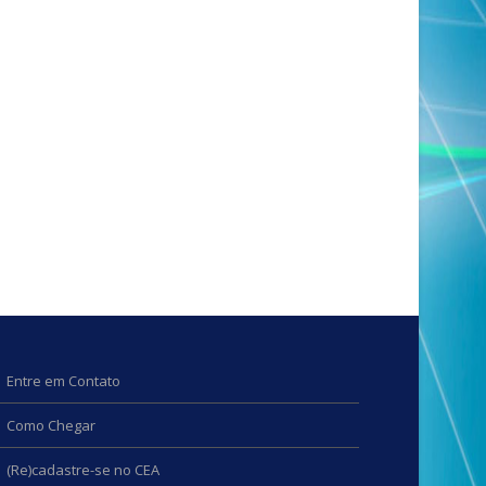
Entre em Contato
Como Chegar
(Re)cadastre-se no CEA