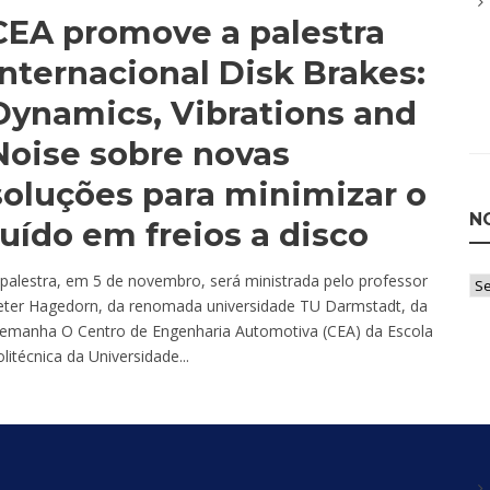
CEA promove a palestra
internacional Disk Brakes:
Dynamics, Vibrations and
Noise sobre novas
soluções para minimizar o
N
ruído em freios a disco
palestra, em 5 de novembro, será ministrada pelo professor
Not
eter Hagedorn, da renomada universidade TU Darmstadt, da
po
lemanha O Centro de Engenharia Automotiva (CEA) da Escola
Ca
litécnica da Universidade...