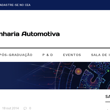
CADASTRE-SE NO CEA
PÓS-GRADUAÇÃO
P & D
EVENTOS
SALA DE 
S
18 out 2014
0