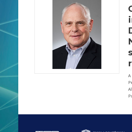
A 
P
A
Po