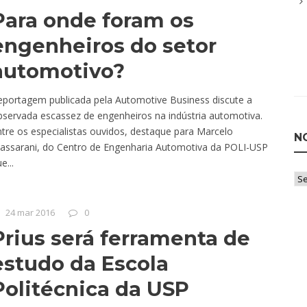
Para onde foram os
engenheiros do setor
automotivo?
eportagem publicada pela Automotive Business discute a
bservada escassez de engenheiros na indústria automotiva.
tre os especialistas ouvidos, destaque para Marcelo
N
assarani, do Centro de Engenharia Automotiva da POLI-USP
e...
Not
po
Ca
24 mar 2016
0
Prius será ferramenta de
estudo da Escola
Politécnica da USP