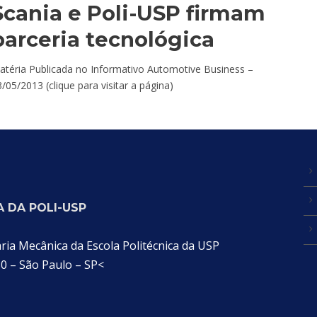
Scania e Poli-USP firmam
parceria tecnológica
atéria Publicada no Informativo Automotive Business –
/05/2013 (clique para visitar a página)
 DA POLI-USP
a Mecânica da Escola Politécnica da USP
30 – São Paulo – SP<