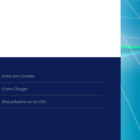
Entre em Contato
Como Chegar
(Re)cadastre-se no CEA