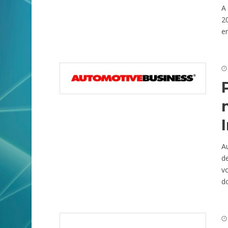
A
20
en
A
d
v
do