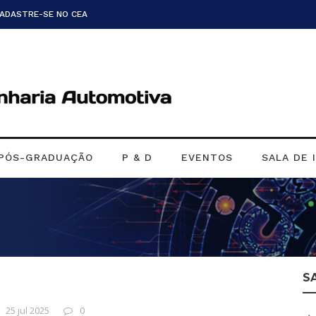
CADASTRE-SE NO CEA
PÓS-GRADUAÇÃO
P & D
EVENTOS
SALA DE 
S
25 jul 2025
0