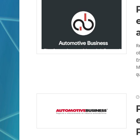
R
o
En
M
qu