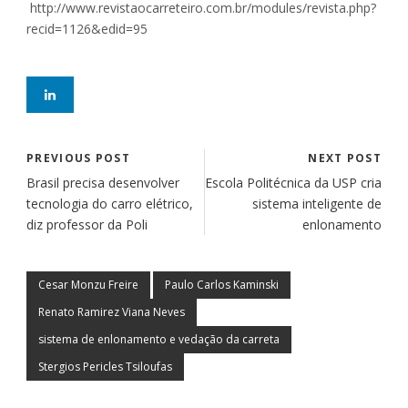
http://www.revistaocarreteiro.com.br/modules/revista.php?
recid=1126&edid=95
PREVIOUS POST
NEXT POST
Brasil precisa desenvolver
Escola Politécnica da USP cria
tecnologia do carro elétrico,
sistema inteligente de
diz professor da Poli
enlonamento
Cesar Monzu Freire
Paulo Carlos Kaminski
Renato Ramirez Viana Neves
sistema de enlonamento e vedação da carreta
Stergios Pericles Tsiloufas