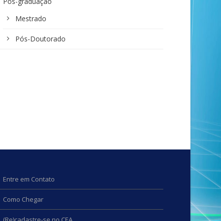
Pós-graduação
Mestrado
Pós-Doutorado
Entre em Contato
Como Chegar
(Re)cadastre-se no CEA