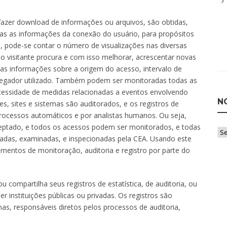
ou fazer download de informações ou arquivos, são obtidas,
as as informações da conexão do usuário, para propósitos
o, pode-se contar o número de visualizações nas diversas
o visitante procura e com isso melhorar, acrescentar novas
as informações sobre a origem do acesso, intervalo de
egador utilizado. Também podem ser monitoradas todas as
ecessidade de medidas relacionadas a eventos envolvendo
N
, sites e sistemas são auditorados, e os registros de
 processos automáticos e por analistas humanos. Ou seja,
ceptado, e todos os acessos podem ser monitorados, e todas
Not
iadas, examinadas, e inspecionadas pela CEA. Usando este
po
imentos de monitoração, auditoria e registro por parte do
Ca
compartilha seus registros de estatística, de auditoria, ou
r instituições públicas ou privadas. Os registros são
s, responsáveis diretos pelos processos de auditoria,