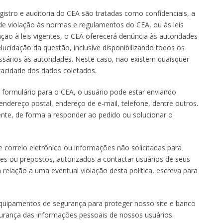
istro e auditoria do CEA são tratadas como confidenciais, a
de violação às normas e regulamentos do CEA, ou às leis
ação à leis vigentes, o CEA oferecerá denúncia às autoridades
ucidação da questão, inclusive disponibilizando todos os
essários às autoridades. Neste caso, não existem quaisquer
ivacidade dos dados coletados.
formulário para o CEA, o usuário pode estar enviando
dereço postal, endereço de e-mail, telefone, dentre outros.
te, de forma a responder ao pedido ou solucionar o
orreio eletrônico ou informações não solicitadas para
es ou prepostos, autorizados a contactar usuários de seus
elação a uma eventual violação desta política, escreva para
 equipamentos de segurança para proteger nosso site e banco
gurança das informações pessoais de nossos usuários.