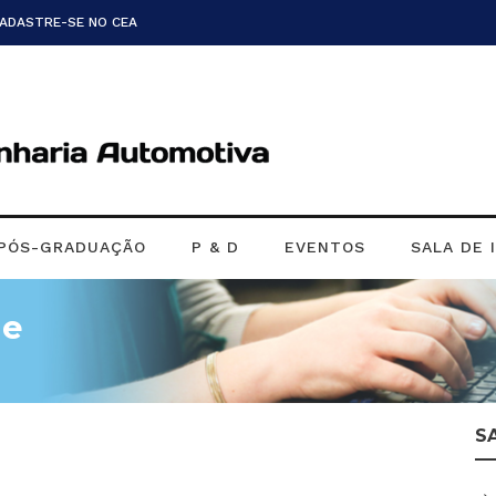
CADASTRE-SE NO CEA
PÓS-GRADUAÇÃO
P & D
EVENTOS
SALA DE 
de
S