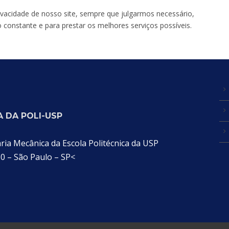
rivacidade de nosso site, sempre que julgarmos necessário,
constante e para prestar os melhores serviços possíveis.
 DA POLI-USP
a Mecânica da Escola Politécnica da USP
30 – São Paulo – SP<