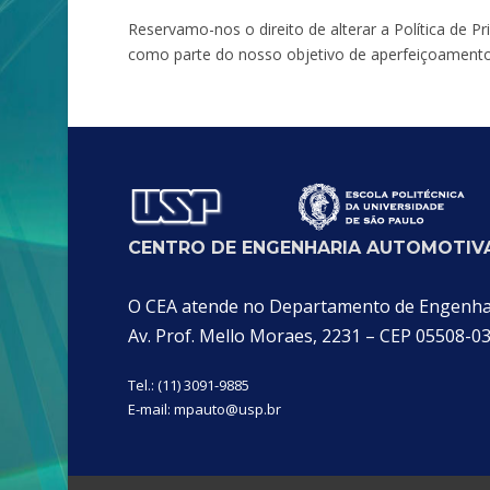
Reservamo-nos o direito de alterar a Política de P
como parte do nosso objetivo de aperfeiçoamento 
CENTRO DE ENGENHARIA AUTOMOTIVA
O CEA atende no Departamento de Engenhari
Av. Prof. Mello Moraes, 2231 – CEP 05508-0
Tel.: (11) 3091-9885
E-mail:
mpauto@usp.br