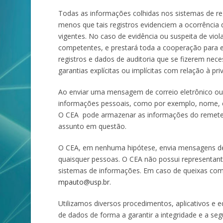
Todas as informações colhidas nos sistemas de reg
menos que tais registros evidenciem a ocorrência 
vigentes. No caso de evidência ou suspeita de viol
competentes, e prestará toda a cooperação para el
registros e dados de auditoria que se fizerem nec
garantias explícitas ou implícitas com relação à pr
Ao enviar uma mensagem de correio eletrônico ou 
informações pessoais, como por exemplo, nome, en
O CEA pode armazenar as informações do remeten
assunto em questão.
O CEA, em nenhuma hipótese, envia mensagens de c
quaisquer pessoas. O CEA não possui representant
sistemas de informações. Em caso de queixas com r
mpauto@usp.br
.
Utilizamos diversos procedimentos, aplicativos e
de dados de forma a garantir a integridade e a se