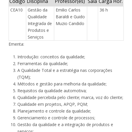
Código
Disciplina
Professor(es)
Sala
Carga Hor.
CEA10
Gestão da
Emilio Carlos
36 h
Qualidade
Baraldi e Guido
Integrada de
Muzio Candido
Produtos e
Serviços
Ementa:
Introdução: conceitos da qualidade;
Ferramentas da qualidade;
A Qualidade Total e a estratégia nas corporações
(TQM);
Métodos e gestão para melhoria da qualidade;
Requisitos da qualidade automotiva;
Qualidade percebida pelo cliente; marca, voz do cliente;
Qualidade em projetos, APQP, PQM;
Planejamento e controle da qualidade;
Gerenciamento e controle de processos;
Gestão da qualidade e a integração de produtos e
serviços;