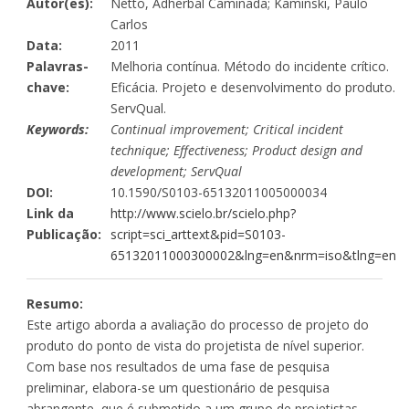
Autor(es):
Netto, Adherbal Caminada; Kaminski, Paulo
Carlos
Data:
2011
Palavras-
Melhoria contínua. Método do incidente crítico.
chave:
Eficácia. Projeto e desenvolvimento do produto.
ServQual.
Keywords:
Continual improvement; Critical incident
technique; Effectiveness; Product design and
development; ServQual
DOI:
10.1590/S0103-65132011005000034
Link da
http://www.scielo.br/scielo.php?
Publicação:
script=sci_arttext&pid=S0103-
65132011000300002&lng=en&nrm=iso&tlng=en
Resumo:
Este artigo aborda a avaliação do processo de projeto do
produto do ponto de vista do projetista de nível superior.
Com base nos resultados de uma fase de pesquisa
preliminar, elabora-se um questionário de pesquisa
abrangente, que é submetido a um grupo de projetistas